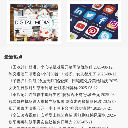
最新热点
《回魂计》舒淇、李心洁飙戏展开暗黑复仇旅程
2025-08-12
陈奕迅澳门演唱会4小时50首”！老婆、女儿都来了
2025-08-12
《子夜归》许凯“冷血天师”陷爱河，田曦薇化身美艳猫妖
2025-
08-12
女友生日派对甜茶未到场,粉丝嗅到异样
2025-08-12
《承欢记》许凯剧中喝醉失控“脱裤给小费”形象全无
2025-08-
12
冠希哥在机场遭人推挤当场报警,网直击再掀情绪风波
2025-07-
21
郑乃馨泰国演唱会开一半！冲下台“抱男友痛哭”
2025-07-21
《全知读者视角》安孝燮上综艺宣传,紧张到狂搧风灌水
2025-
07-21
欧阳娜娜与鼓手男友住处被狗仔曝光
2025-07-21