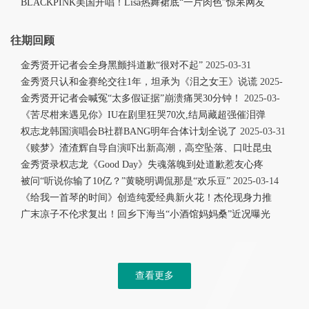
BLACKPINK美国开唱！Lisa热舞裙底“一片肉色”惊呆网友
2025-07-21
往期回顾
金秀贤开记者会全身黑颤抖道歉“很对不起”
2025-03-31
金秀贤只认和金赛纶交往1年，坦承为《泪之女王》说谎
2025-
03-31
金秀贤开记者会喊冤“太多假证据”崩溃痛哭30分钟！
2025-03-
31
《苦尽柑来遇见你》IU在剧里狂哭70次,结局藏超强催泪弹
2025-03-31
权志龙韩国演唱会B社群BANG明年合体计划全说了
2025-03-31
《赎梦》渣渣辉自导自演吓出新高潮，高空坠落、口吐昆虫
2025-03-14
金秀贤录权志龙《Good Day》失魂落魄到处道歉惹友心疼
2025-03-14
被问“听说你输了10亿？”黄晓明调侃那是“欢乐豆”
2025-03-14
《给我一首琴的时间》创造纯爱经典新火花！杰伦现身力推
2025-03-14
广末凉子不伦求复出！回乡下海当“小酒馆妈妈桑”近况曝光
2025-03-14
查看更多