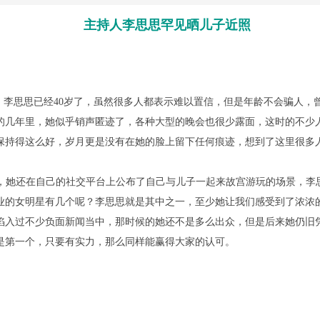
主持人李思思罕见晒儿子近照
李思思已经40岁了，虽然很多人都表示难以置信，但是年龄不会骗人，
的几年里，她似乎销声匿迹了，各种大型的晚会也很少露面，这时的不少
保持得这么好，岁月更是没有在她的脸上留下任何痕迹，想到了这里很多
日，她还在自己的社交平台上公布了自己与儿子一起来故宫游玩的场景，李
业的女明星有几个呢？李思思就是其中之一，至少她让我们感受到了浓浓
陷入过不少负面新闻当中，那时候的她还不是多么出众，但是后来她仍旧
是第一个，只要有实力，那么同样能赢得大家的认可。